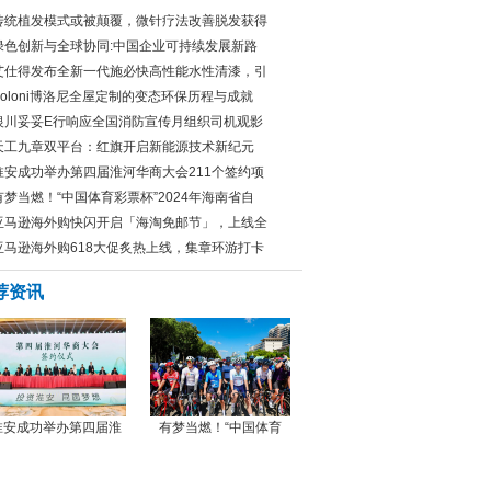
传统植发模式或被颠覆，微针疗法改善脱发获得
绿色创新与全球协同:中国企业可持续发展新路
艾仕得发布全新一代施必快高性能水性清漆，引
Boloni博洛尼全屋定制的变态环保历程与成就
银川妥妥E行响应全国消防宣传月组织司机观影
天工九章双平台：红旗开启新能源技术新纪元
淮安成功举办第四届淮河华商大会211个签约项
有梦当燃！“中国体育彩票杯”2024年海南省自
亚马逊海外购快闪开启「海淘免邮节」，上线全
亚马逊海外购618大促炙热上线，集章环游打卡
荐资讯
淮安成功举办第四届淮
有梦当燃！“中国体育