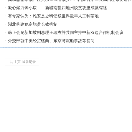
凝心聚力奔小康——新疆南疆四地州脱贫攻坚成就综述
有专家认为：雅安是史料记载世界最早人工种茶地
湖北构建稳定脱贫长效机制
韩正会见新加坡副总理王瑞杰并共同主持中新双边合作机制会议
外交部就中美经贸磋商、东京湾沉船事故等答问
共
1
页
14
条记录