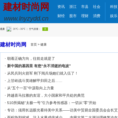
建材时尚网
资讯
浙江
市县
社会
科技
财经
股市
理财
消费
娱乐
www.lnyzydd.cn
建材时尚网
首页
>
健康
朝着正确方向，往前走就是了
新中国的基因里 有您“永不消逝的电波”
从民兵到火箭军 刚下阅兵场她们就入伍了！
上甘岭战斗英雄解甲归田之后……
从“五个一百”中汲取向上力量
跨越喜马拉雅的友谊，大小国家和平共处的典范
510所揭秘“太极一号”引力参考传感器：一切从“零”开始
专访：须用长远眼光看待美中关系——访美中贸易全国委员会会长艾
面积急剧缩减、注入水量成倍减少……内蒙古第二大湖治理修复迫在