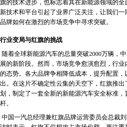
旗的技术进步，也标志着其在新能源领域的全
新技术和平台引起了业界广泛关注，让我们一
品牌如何在激烈的市场竞争中寻求突破。
行业变局与红旗的挑战
随着全球新能源汽车的总量突破2000万辆，
展的新阶段。然而，市场竞争愈演愈烈，行业
的态势。各大品牌争相降低成本，提升配置，
出。在这片不确定性云集的天空下，红旗推出了
划，制定了一套全新的新能源汽车安全标准，
杆。
中国一汽总经理兼红旗品牌运营委员会总裁刘