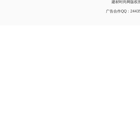
建材时尚网版权所有 w
广告合作QQ：24435