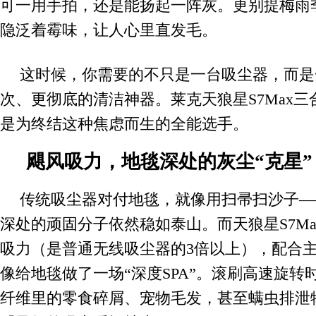
可一用手拍，还是能扬起一阵灰。更别提梅雨
隐泛着霉味，让人心里直发毛。
这时候，你需要的不只是一台吸尘器，而是
次、更彻底的清洁神器。莱克天狼星S7Max
是为终结这种焦虑而生的全能选手。
飓风吸力，地毯深处的灰尘“克星”
传统吸尘器对付地毯，就像用扫帚扫沙子—
深处的顽固分子依然稳如泰山。而天狼星S7Max
吸力（是普通无线吸尘器的3倍以上），配合
像给地毯做了一场“深度SPA”。滚刷高速旋转
纤维里的零食碎屑、宠物毛发，甚至螨虫排泄