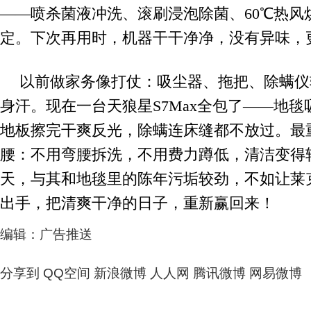
——喷杀菌液冲洗、滚刷浸泡除菌、60℃热风
定。下次再用时，机器干干净净，没有异味，更
以前做家务像打仗：吸尘器、拖把、除螨仪
身汗。现在一台天狼星S7Max全包了——地
地板擦完干爽反光，除螨连床缝都不放过。最
腰：不用弯腰拆洗，不用费力蹲低，清洁变得
天，与其和地毯里的陈年污垢较劲，不如让莱克
出手，把清爽干净的日子，重新赢回来！
编辑：广告推送
分享到
QQ空间
新浪微博
人人网
腾讯微博
网易微博