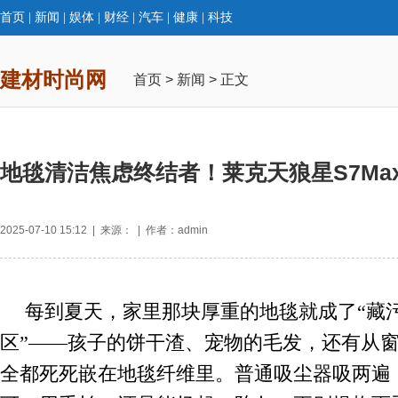
首页
|
新闻
|
娱体
|
财经
|
汽车
|
健康
|
科技
建材时尚网
首页
>
新闻
> 正文
地毯清洁焦虑终结者！莱克天狼星S7Ma
2025-07-10 15:12 | 来源： | 作者：admin
每到夏天，家里那块厚重的地毯就成了“藏
区”——孩子的饼干渣、宠物的毛发，还有从
全都死死嵌在地毯纤维里。普通吸尘器吸两遍