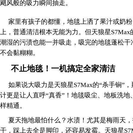
飓风般的吸力瞬间抽走。
家里有孩子的都懂，地毯上洒了果汁或奶粉
上，普通清洁根本无能为力。但天狼星S7Ma
潮湿的污渍也能一并吸走，吸完的地毯蓬松干
不会黏糊糊。
不止地毯！一机搞定全家清洁
如果说大吸力是天狼星S7Max的“杀手锏”
计更是让人直呼“真香”！地毯吸尘、地板洗地
样精通。
夏天拖地最怕什么？水渍！尤其是梅雨天，
干，踩上去全是脚印，还容易发霉。天狼星S7